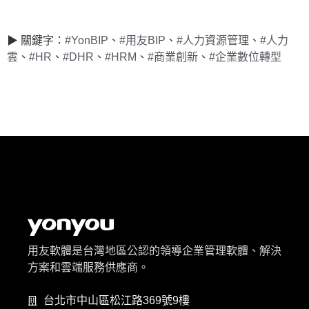
▶ 關鍵字：
#YonBIP
、
#用友BIP
、
#人力資源管理
、
#人力
雲
、
#HR
、
#DHR
、
#HRM
、
#商業創新
、
#企業數位轉型
用友軟體是台灣地區公認的領導企業管理軟體、解決
方案和雲端服務供應商。
台北市中山區松江路369號9樓