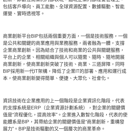
包括客戶導向、員工能動、全球資源配置、數據驅動、智能
運營、實時透視等。
商業創新平台BIP包括兩個重要方面，一個是技術服務，一個
是公共和關鍵的商業應用與業務服務，兩者融為一體，支撐
企業商業創新。因為結合了技術和商業的公共與關鍵服務，
平台上的企業、相關組織與個人可以隨需、隨時、隨地開展
商業創新，使商業創新突破了技術、商業、三道屏障，同時
BIP採用新一代IT架構，降低了企業IT的部署、應用和運行成
本，使商業創新變得簡單、便捷、大眾化、社會化。
資訊技術在企業應用的上一個階段是企業資訊化階段，代表
的支撐系統是ERP（企業資源計劃系統），對企業的關鍵價
值是“流程優化，提高效率”。企業進入數智化階段，代表的使
能體系是BIP，其帶給企業的關鍵價值是“商業創新，重構發
展力”。BIP是技術驅動的又一個層次的商業革命。