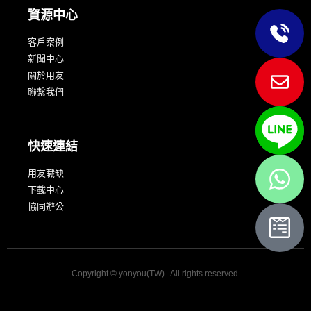
資源中心
客戶案例
新聞中心
關於用友
聯繫我們
快速連結
用友職缺
下載中心
協同辦公
Copyright © yonyou(TW) . All rights reserved.