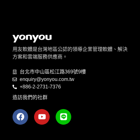
用友軟體是台灣地區公認的領導企業管理軟體、解決
方案和雲端服務供應商。
台北市中山區松江路369號9樓
enquiry@yonyou.com.tw
+886-2-2731-7376
造訪我們的社群