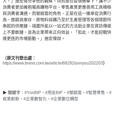
人，」施宏偉分享他的觀察，特別是在疫情衝擊下，讓不少
消費者更加擁抱電商購物平台，零售產業更應善用工具積極
與消費者溝通。而營銷雲的角色，正是在這一連串從消費行
為、進銷貨庫存、原物料採購乃至於生產管理等各個環節所
串起的供應鏈，竭盡所能以一站式的方法助企業在資訊傳遞
上不要斷鏈，並為企業帶來正向效益，「如此，才能迎戰快
速更迭的市場脈動，」施宏偉說。
（原文刊登出處：
https://www.bnext.com.tw/article/68292/yonyou202203
）
▶ 關鍵字：
#YonBIP
、
#用友BIP
、
#營銷雲
、
#智慧零售
、
#
商業創新
、
#企業數智化
、
#企業數位轉型