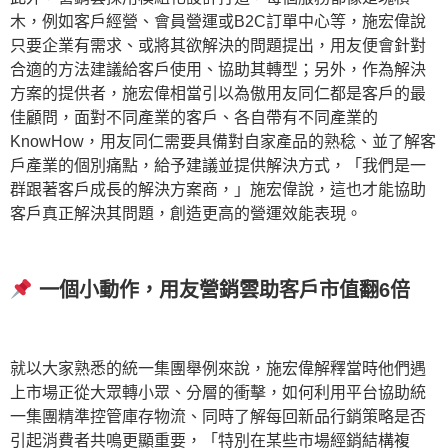
木，例如客戶經營、會員營運或B2C訂單中心等，施宏偉說
只要企業有需求、或將其欲解決的問題提出，用友便會針對
合適的方法建議給客戶使用、協助其轉型；另外，作為解決
方案的提供者，施宏偉相當引以為傲用友同仁都是客戶的最
佳顧問，面對不同產業的客戶、各自帶有不同產業的
KnowHow，用友同仁需要具備對自家產品的熟稔、並了解客
戶產業的個別痛點，給予建議並提供解決方式，「我們是一
群跟著客戶成長的解決方案商，」施宏偉說，這也才能協助
客戶真正解決其問題，創造更高的營運效能表現。
一個小動作，用友營銷雲助客戶市值翻
6
倍
就以大家熟悉的統一集團舉例來說，施宏偉解釋當時他們遇
上市場正從大眾轉小眾、分層的衝擊，如何利用平台協助統
一集團精準控管庫存物流、同時了解每回新品行銷策略是否
引起消費者共鳴更顯重要，「特別在某些市場經銷結構複