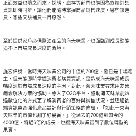
正面效益也隨之而來，採購、庫存等部門也能因為終端銷售
資訊即時同步，讓他們能隨時掌握商品銷售速度，哪些該進
貨、哪些又該補貨一目瞭然。
至於提供家戶必備醬油產品的海天味業，也面臨到成長動能
追不上市場成長速度的窘境。
施宏偉說，當時海天味業公司的市值約700億、雖已是市場霸
主，但未能即時掌握消費者購買資訊，是造成海天味業成長
幅度遜於市場成長速度的主因。對此，海天味業尋求用友營
銷雲解決方案的協助，導入了O2O平台、協助海天味業能透
過數位化的方式更了解消費者的喜好與銷售狀況，並透過後
端資訊整合強化產品設計與行銷策略的佈局，「如此一來海
天味業的市值也翻了好幾番，」從過去的700億到如今的
4000億、將近6倍的成長，也讓海天味業嘗到了數位轉型的
果實。