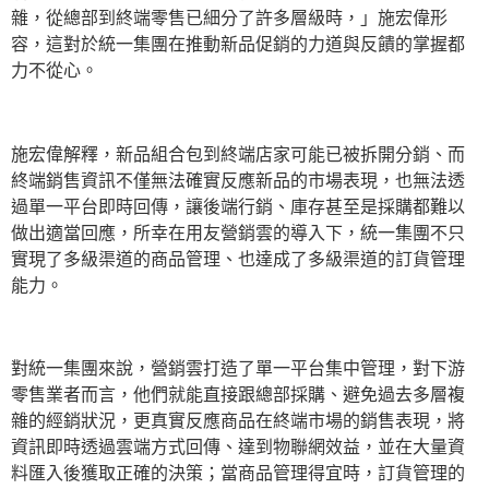
雜，從總部到終端零售已細分了許多層級時，」施宏偉形
容，這對於統一集團在推動新品促銷的力道與反饋的掌握都
力不從心。
施宏偉解釋，新品組合包到終端店家可能已被拆開分銷、而
終端銷售資訊不僅無法確實反應新品的市場表現，也無法透
過單一平台即時回傳，讓後端行銷、庫存甚至是採購都難以
做出適當回應，所幸在用友營銷雲的導入下，統一集團不只
實現了多級渠道的商品管理、也達成了多級渠道的訂貨管理
能力。
對統一集團來說，營銷雲打造了單一平台集中管理，對下游
零售業者而言，他們就能直接跟總部採購、避免過去多層複
雜的經銷狀況，更真實反應商品在終端市場的銷售表現，將
資訊即時透過雲端方式回傳、達到物聯網效益，並在大量資
料匯入後獲取正確的決策；當商品管理得宜時，訂貨管理的