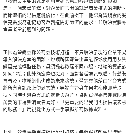
「我們最重要的就是利用營銷雲幫助客戶做到開源與節
流，」施宏偉解釋，對企業而言開源就是商業模式的創新、
而節流指的是供應鏈優化。在此前提下，他認為營銷雲的幾
個亮點服務能協助客戶創造開源節流的需求，並解決實體零
售業者當前遇到的問題。
正因為營銷雲採公有雲技術打造，不只解決了現行企業不易
導入解決方案的困難，也讓跨國零售企業能輕鬆使用用友營
銷雲完成轉型任務，毋須擔心散落不同市場、地端的資訊該
如何串接；此外施宏偉也提到，面對各種通訊軟體、行動裝
置普及，物聯網化也成為未來趨勢，營銷雲能藉由平台方式
將所有資訊都上傳到雲端，無論主管身在何處都能即時取
得、同時也避免資訊的遞延與落差，協助實體零售迎戰瞬息
萬變的市場與消費者喜好，「更重要的是我們也提供儀表板
的服務，」用視覺化方式一手掌握所有數據資料。
此外，營銷雲採用模組化設計打造，每個服務都像是塊積