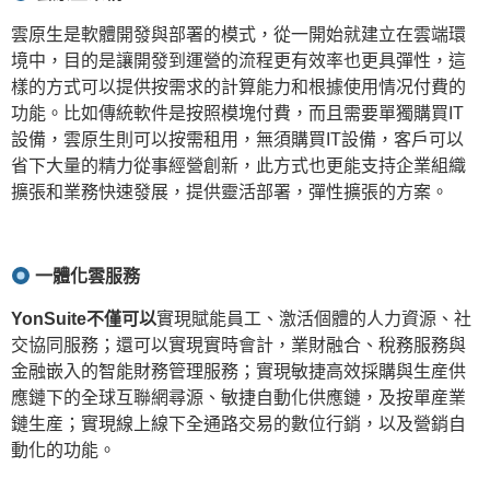
雲原生是軟體開發與部署的模式，從一開始就建立在雲端環
境中，目的是讓開發到運營的流程更有效率也更具彈性，這
樣的方式可以提供按需求的計算能力和根據使用情况付費的
功能。比如傳統軟件是按照模塊付費，而且需要單獨購買IT
設備，雲原生則可以按需租用，無須購買IT設備，客戶可以
省下大量的精力從事經營創新，此方式也更能支持企業組織
擴張和業務快速發展，提供靈活部署，彈性擴張的方案。
一體化雲服務
YonSuite
不僅可以
實現賦能員工、激活個體的人力資源、社
交協同服務；還可以實現實時會計，業財融合、稅務服務與
金融嵌入的智能財務管理服務；實現敏捷高效採購與生産供
應鏈下的全球互聯網尋源、敏捷自動化供應鏈，及按單産業
鏈生産；實現線上線下全通路交易的數位行銷，以及營銷自
動化的功能。