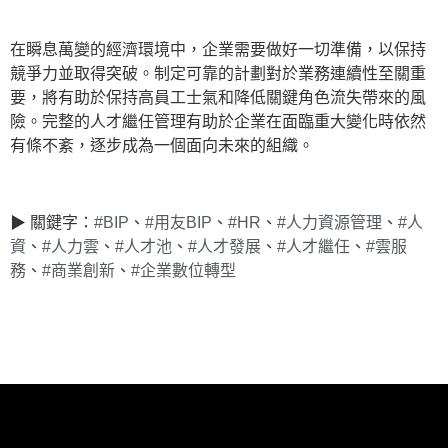
在瞬息萬變的經濟環境中，企業需要做好一切準備，以保持
競爭力並取得突破。制定可靠的計劃對於業務連續性至關重
要，將有助於保持高員工士氣和降低關鍵角色流失帶來的風
險。完整的人才繼任管理有助於企業在面臨重大變化時依然
有條不紊，逐步成為一個面向未來的組織。
▶ 關鍵字：
#BIP
、
#用友BIP
、
#HR
、
#人力資源管理
、
#人
資
、
#人力雲
、
#人才池
、
#人才發展
、
#人才繼任
、
#雲服
務
、
#商業創新
、
#企業數位轉型