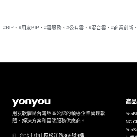
#BIP
、
#用友BIP
、
#雲服務
、
#公有雲
、
#混合雲
、
#商業創新
產品
用友軟體是台灣地區公認的領導企業管理軟
YonB
體、解決方案和雲端服務供應商。
NC C
YonSu
台北市中山區松江路369號9樓