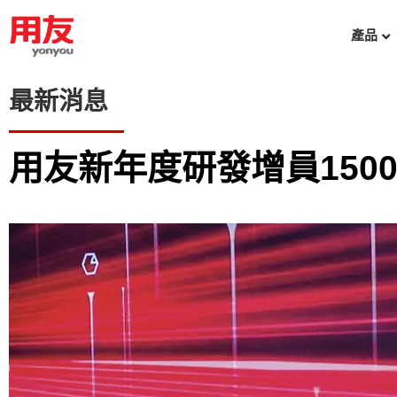
產品
最新消息
用友新年度研發增員150