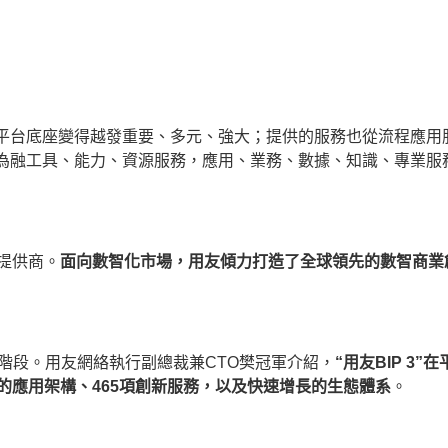
台底座變得越發重要、多元、強大；提供的服務也從流程應用服務
為融工具、能力、資源服務，應用、業務、數據、知識、專業服
提供商。
面向數智化市場，用友傾力打造了全球領先的數智商業
展階段。用友網絡執行副總裁兼CTO樊冠軍介紹，
“用友
BIP 3
”在
的應用架構、465
項創新服務，以及快速增長的生態體系
。