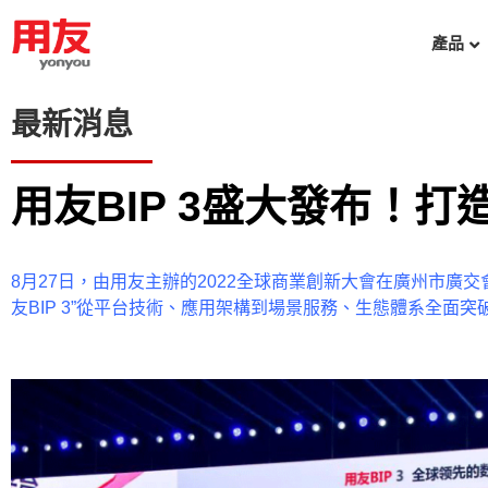
產品
最新消息
用友BIP 3盛大發布！
8月27日，由用友主辦的2022全球商業創新大會在廣州市廣交
友BIP 3”從平台技術、應用架構到場景服務、生態體系全