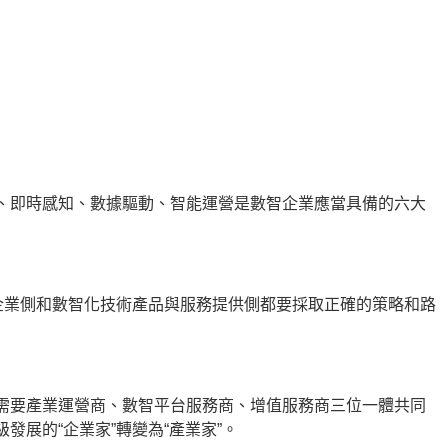
、即時感知、數據驅動、智能運營是數智企業應當具備的六大
企業側和數智化技術產品與服務提供側都要採取正確的策略和路
需要產業運營商、數智平台服務商、增值服務商三位一體共同
展的“企業家”轉變為“產業家”。