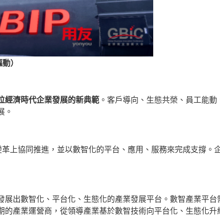
驅動）
位經濟時代企業發展的新典範
。客戶導向、生態共榮、員工能動
展。
織變革上協同推進，並以數智化的平台、應用、服務來完成支撐。
發展出數智化、平台化、生態化的產業發展平台。數智產業平台
的產業運營商，從領導產業基於數智技術向平台化、生態化升級發