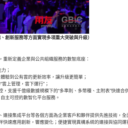
架構、創新服務等方面實現多項重大突破與升級）
技術，重新定義企業與公共組織服務的數智底座：
能力；
，體驗到公有雲的更新效率，讓升級更簡單；
“雲上管理，雲下運行”；
控，支援千億級數據規模下的“多準則、多幣種、主附表”快速合
、自主可控的數智化平台服務。
發平台、連接集成平台等各個方面為企業客戶和夥伴提供先進技術，
伴快速應用創新，響應變化；便捷實現異構系統的連接與協同運行