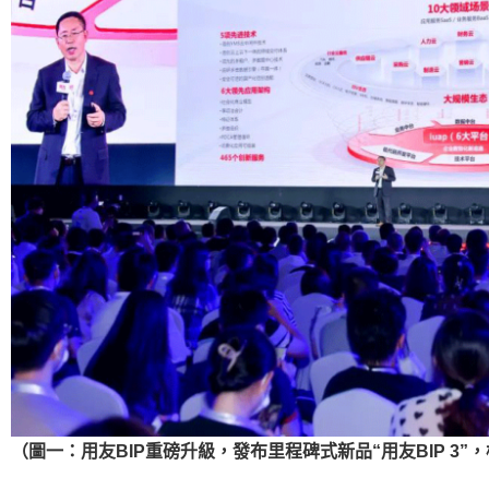
（圖一：用友BIP重磅升級，發布里程碑式新品“用友BIP 3