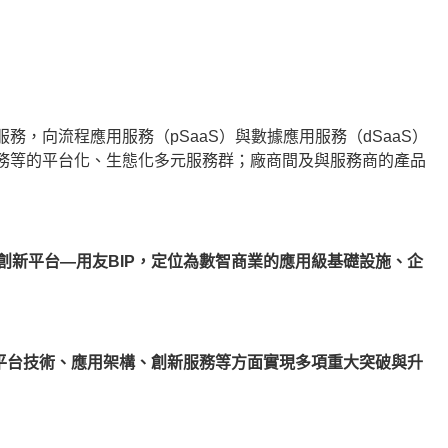
，向流程應用服務（pSaaS）與數據應用服務（dSaaS）
務等的平台化、生態化多元服務群；廠商間及與服務商的產品
創新平台—用友
BIP
，定位為數智商業的應用級基礎設施、企
平台技術、應用架構、創新服務等方面實現多項重大突破與升