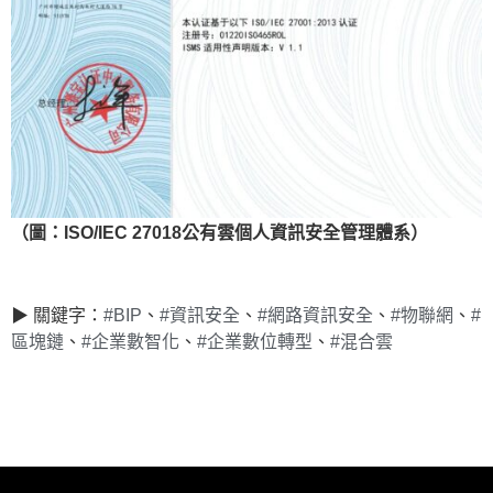
（圖：ISO/IEC 27018公有雲個人資訊安全管理體系）
▶ 關鍵字：
#BIP
、
#資訊安全
、
#網路資訊安全
、
#物聯網
、
#
區塊鏈
、
#企業數智化
、
#企業數位轉型
、
#混合雲