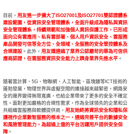
目前，
用友進一步擴大了ISO27001及ISO27701雙認證體系
建設範圍，從資訊安全管理體系，全面升級成為隱私與資訊
安全管理體系，持續規範和加強個人資訊保護工作，已形成
面向公有雲應用、私有雲部署、個人用戶資訊安全、雲服務
產品開發可信等全方位、全領域、全服務的安全管控體系及
合規建設
。此外，
用友還通過了業界公認嚴苛的華為可信供
應商認證，在雲服務資訊安全能力上躋身業界先進水平
。
隨著雲計算、5G、物聯網、人工智能、區塊鏈等ICT技術的
蓬勃發展，物理世界與虛擬空間的連接越來越緊密，網路安
全的邊界變得無限寬廣，也給企業帶來了更多的安全不確定
性。面對更加嚴格的合規性需求，作為全球領先的企業和公
共組織雲服務與軟體提供商，
用友始終將資訊安全和隱私保
護視作企業數智服務的根本之一，通過完善平台的數據安全
和風險管理能力，為超過上億的平台活躍用戶提供安全保
障
。