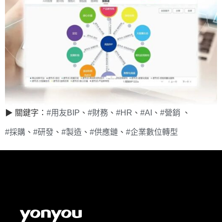
▶ 關鍵字：
#用友BIP
、
#財務
、
#HR
、
#AI
、
#營銷
、
#採購
、
#研發
、
#製造
、
#供應鏈
、
#企業數位轉型