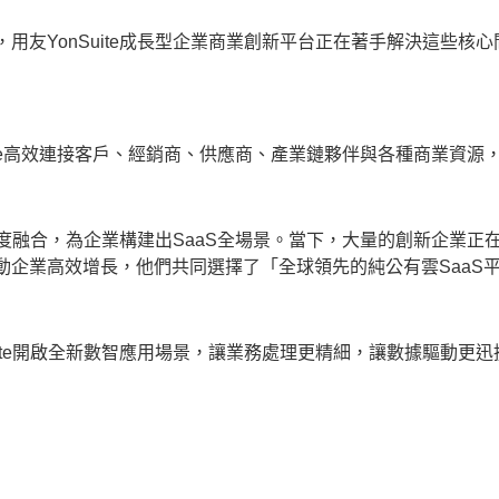
友YonSuite成長型企業商業創新平台正在著手解決這些核
uite高效連接客戶、經銷商、供應商、產業鏈夥伴與各種商業資
深度融合，為企業構建出SaaS全場景。當下，大量的創新企業正在
業高效增長，他們共同選擇了「全球領先的純公有雲SaaS平台─
uite開啟全新數智應用場景，讓業務處理更精細，讓數據驅動更