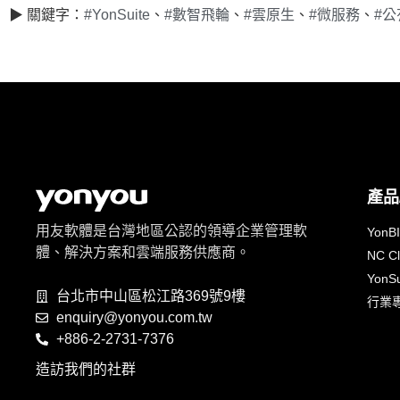
▶ 關鍵字：
#YonSuite
、
#數智飛輪
、
#雲原生
、
#微服務
、
#公
產品
用友軟體是台灣地區公認的領導企業管理軟
YonB
體、解決方案和雲端服務供應商。
NC C
YonSu
台北市中山區松江路369號9樓
行業
enquiry@yonyou.com.tw
+886-2-2731-7376
造訪我們的社群