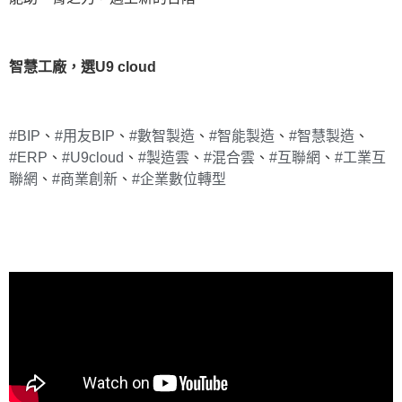
智慧工廠，選U9 cloud
#BIP
、
#用友BIP
、
#數智製造
、
#智能製造
、
#智慧製造
、
#ERP
、
#U9cloud
、
#製造雲
、
#混合雲
、
#互聯網
、
#工業互
聯網
、
#商業創新
、
#企業數位轉型