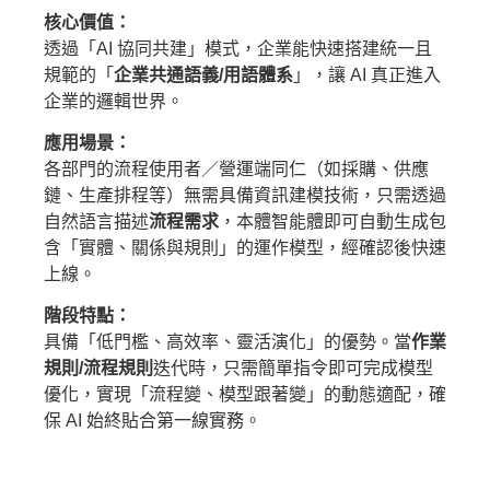
核心價值：
透過「AI 協同共建」模式，企業能快速搭建統一且
規範的「
企業共通語義/
用語體系
」，讓 AI 真正進入
企業的邏輯世界。
應用場景：
各部門的流程使用者／營運端同仁（如採購、供應
鏈、生產排程等）無需具備資訊建模技術，只需透過
自然語言描述
流程需求
，本體智能體即可自動生成包
含「實體、關係與規則」的運作模型，經確認後快速
上線。
階段特點：
具備「低門檻、高效率、靈活演化」的優勢。當
作業
規則
/
流程規則
迭代時，只需簡單指令即可完成模型
優化，實現「流程變、模型跟著變」的動態適配，確
保 AI 始終貼合第一線實務。