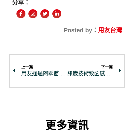
分享：
Posted by：
用友台灣
上一篇
下一篇
用友通過阿聯酋 FTA 官方財稅軟體認證，助台商解決進軍當地財務合規難題
訊崴技術致函感謝用友：替換國際大廠系統，運維交付實力三年驗證
更多資訊