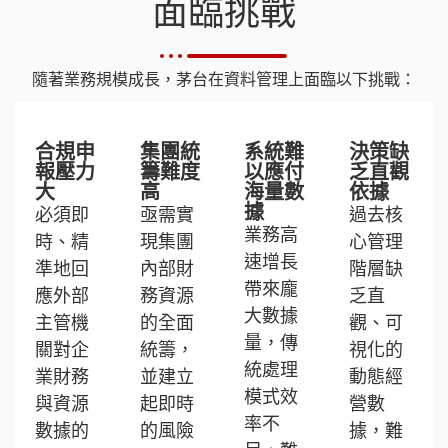
面臨挑戰
隨著業務規模成長，茅台在資料管理上面臨以下挑戰：
合規申
集團統
系統難
決策缺
報壓力
籌難度
以應付
乏直觀
大
高
海量數
依據
據
必須即
亟需實
過去核
業務高
時、精
現集團
心管理
速增長
準地回
內部財
階層缺
帶來龐
應外部
務資源
乏直
大數據
主管機
的全面
觀、可
量，傳
關對企
統籌，
視化的
統處理
業財務
並建立
動態經
模式效
與資源
起即時
營數
率不
數據的
的風險
據，難