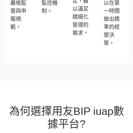
足，難
嚴格監
監控機
以在第
以滿足
管與申
制。
一時間
精細化
報規
做出精
管理的
範。
準的經
需求。
營決
策。
為何選擇用友BIP iuap數
據平台?