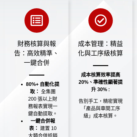
財務核算與報
成本管理：精益
告：高效精準、
化與工序級核算
一鍵合併
成本核算效率提高
20%、準確性顯著提
80%+ 自動化提
升 30% :
取：
全集團
200 張以上財
告別手工，精密實現
務報表實現一
「產品與車間工序
鍵自動提取。
級」成本核算。
一鍵合併報
表：
建置 10
大類合併抵銷