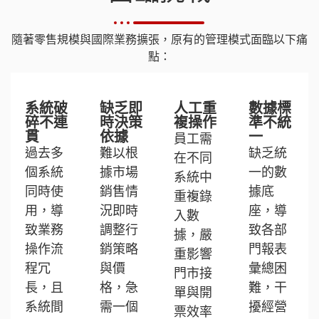
隨著零售規模與國際業務擴張，原有的管理模式面臨以下痛
點：
系統破
缺乏即
人工重
數據標
碎不連
時決策
複操作
準不統
貫
依據
一
員工需
過去多
難以根
缺乏統
在不同
個系統
據市場
一的數
系統中
同時使
銷售情
據底
重複錄
用，導
況即時
座，導
入數
致業務
調整行
致各部
據，嚴
操作流
銷策略
門報表
重影響
程冗
與價
彙總困
門市接
長，且
格，急
難，干
單與開
系統間
需一個
擾經營
票效率