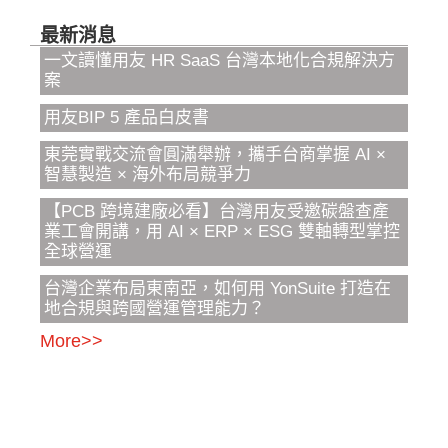
最新消息
一文讀懂用友 HR SaaS 台灣本地化合規解決方
案
用友BIP 5 產品白皮書
東莞實戰交流會圓滿舉辦，攜手台商掌握 AI ×
智慧製造 × 海外布局競爭力
【PCB 跨境建廠必看】台灣用友受邀碳盤查產
業工會開講，用 AI × ERP × ESG 雙軸轉型掌控
全球營運
台灣企業布局東南亞，如何用 YonSuite 打造在
地合規與跨國營運管理能力？
More>>