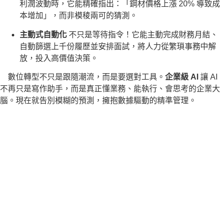
利潤波動時，它能精確指出：「鋼材價格上漲 20% 導致成
本增加」，而非模稜兩可的猜測。
主動式自動化
不只是等待指令！它能主動完成財務月結、
自動篩選上千份履歷並安排面試，將人力從繁瑣事務中解
放，投入高價值決策。
數位轉型不只是跟隨潮流，而是要選對工具。
企業級 AI
讓 AI
不再只是寫作助手，而是真正懂業務、能執行、會思考的企業大
腦。現在就告別模糊的預測，擁抱數據驅動的精準管理。