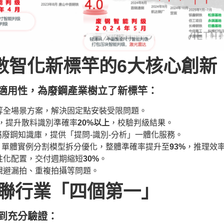
：數智化新標竿的6大核心創新
業適用性，為廢鋼產業樹立了新標竿：
等全場景方案，解決固定點安裝受限問題。
，提升散料識別準確率
20%
以上
，校驗判級結果。
屬廢鋼知識庫，提供「提問-識別-分析」一體化服務。
h雙框架，單體實例分割模型拆分優化，整體準確率提升至
93%
，推理效率
性化配置，交付週期縮短
30%
。
規避漏拍、重複拍攝等問題。
聯行業「四個第一」
得到充分驗證：