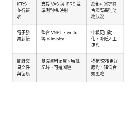
IFRS
支援 VAS 與 IFRS 雙
總部可掌握符
並行報
準則對帳/映射
合國際準則財
表
務狀況
電子發
整合 VNPT、Viettel
申報更自動
票對接
等 e-Invoice
化，降低人工
錯誤
關聯交
基礎資料留痕、審批
稽核/查核更好
易文件
記錄、可追溯鏈
應對，降低合
與留痕
規風險