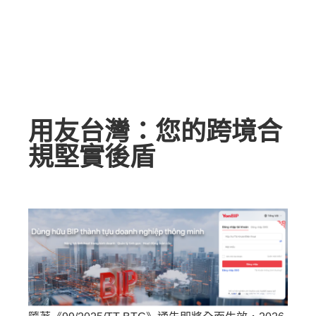
用友台灣：您的跨境合
規堅實後盾