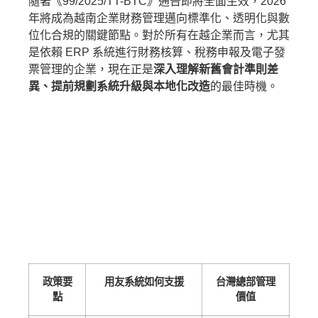
隨著《99/2025/TT-BTC》通告即將全面生效，2026
年將成為越南企業財務管理邁向標準化、透明化與數
位化合規的關鍵節點。對於所有在越企業而言，尤其
是依賴 ERP 系統進行財務核算、稅務申報及電子發
票管理的企業，現在正是
深入理解新舊會計準則差
異、提前規劃系統升級與本地化改造
的最佳時機。
政策要
用友系統如何支援
台灣總部管理
點
價值