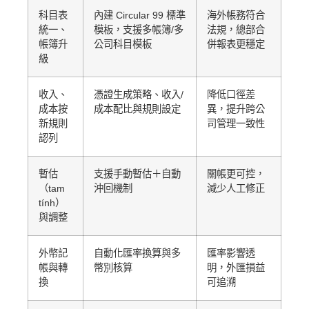
科目表
內建 Circular 99 標準
海外帳務符合
統一、
模板，支援多帳簿/多
法規，總部合
帳簿升
公司科目模板
併報表更穩定
級
收入、
憑證生成策略、收入/
降低口徑差
成本按
成本配比與規則設定
異，提升跨公
新規則
司管理一致性
認列
暫估
支援手動暫估＋自動
關帳更可控，
（tam
沖回機制
減少人工修正
tính）
與調整
外幣記
自動化匯率換算與多
匯率影響透
帳與轉
幣別核算
明，外匯損益
換
可追溯