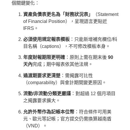
個關鍵變化：
資產負債表更名為「財務狀況表」
（Statement
of Financial Position），呈現語言更貼近
IFRS。
必須使用規定報表模板
：只能新增補充欄位/科
目名稱（captions），不可修改模板本身。
年度財報期限更明確
：原則上需在期末後
90
天內
完成；期中報表依其他法規。
過渡期要求更清楚
：需揭露可比性
（comparability）與會計期間變更原因。
流動/非流動分類更嚴謹
：對超過 12 個月項目
之揭露要求擴大。
允許外幣作為記帳本位幣
：符合條件可用美
元、歐元等記帳；官方提交仍需換算越南盾
（VND）。