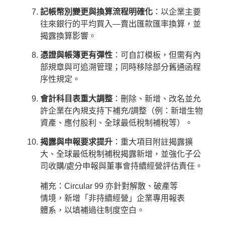
記帳幣別變更與換算流程明確化
：以企業主要
往來銀行的平均買入—賣出匯款匯率換算，並
揭露換算影響。
憑證與帳簿更有彈性
：可自訂模板，但需有內
部規章與可追溯管理；同時移除部分舊通函程
序性規定。
會計科目表重大調整
：刪除、新增、改名並允
許企業在內規支持下補充/調整（例：新增生物
資產、應付股利、全球最低稅制補稅等）。
揭露與申報要求提升
：重大項目附註揭露擴
大、全球最低稅制補稅揭露新增，並強化子公
司收購/處分申報與董事會持續經營評估責任。
補充：Circular 99 亦針對解散、破產等
情境，新增「非持續經營」企業專用報表
體系，以填補過往制度空白。