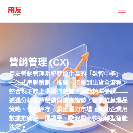
營銷管理 (CX)
用友營銷管理系統就像企業的「數智中樞」，
一站式串聯策劃、推廣、接單到出貨全流程，
整合現下線上多渠道數據，驅動精準營銷——
透過分析客戶營銷與銷售趨勢，智能推薦爆品
策略、優化庫存、鎖定潛力市場，幫助企業用
數據推新品、提銷量、避浪費，快速轉型智能
決策。