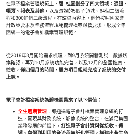
在電子檔案管理規範上，
碧 桂園劃分了四大領域：憑證、
帳簿、報表及其他
，以及憑證的5個子領域、64個二級流
程和300餘個三級流程。在歸檔內容上，他們按照國家會
計政策要求及業務流程規範梳理檔案歸檔要求，形成全集
團統一的電子會計檔案管理規範。
從2019年8月開始需求梳理，到9月系統開發測試，數據切
換確認，再到10月系統功能完善，以及12月的全國推廣、
驗收，
僅四個月的時間，雙方項目組就完成了系統的交付
上線。
電子會計檔案系統為碧桂園帶來了以下價值：
全生週期管理
：即通過電子會計檔案管理系統的打
造，實現與財務系統、影像系統的整合，在滿足集團
業務發展的前提下，
打造電子會計資料從接收、傳
遞、存儲到利用的全流程無紙化管理，構建出全生命