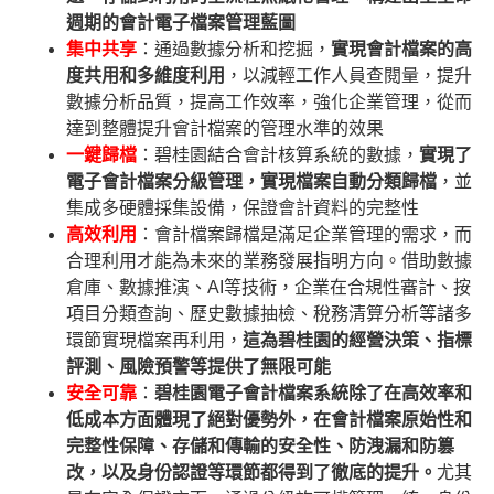
週期的會計電子檔案管理藍圖
集中共享
：通過數據分析和挖掘，
實現會計檔案的高
度共用和多維度利用
，以減輕工作人員查閱量，提升
數據分析品質，提高工作效率，強化企業管理，從而
達到整體提升會計檔案的管理水準的效果
一鍵歸檔
：碧桂園結合會計核算系統的數據，
實現了
電子會計檔案分級管理，實現檔案自動分類歸檔
，並
集成多硬體採集設備，保證會計資料的完整性
高效利用
：會計檔案歸檔是滿足企業管理的需求，而
合理利用才能為未來的業務發展指明方向。借助數據
倉庫、數據推演、AI等技術，企業在合規性審計、按
項目分類查詢、歷史數據抽檢、稅務清算分析等諸多
環節實現檔案再利用，
這為碧桂園的經營決策、指標
評測、風險預警等提供了無限可能
安全可靠
：
碧桂園電子會計檔案系統除了在高效率和
低成本方面體現了絕對優勢外，在會計檔案原始性和
完整性保障、存儲和傳輸的安全性、防洩漏和防篡
改，以及身份認證等環節都得到了徹底的提升。
尤其