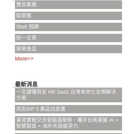
雙良集團
歐萊雅
Shell 殼牌
統一企業
屏榮食品
More>>
最新消息
一文讀懂用友 HR SaaS 台灣本地化合規解決
方案
用友BIP 5 產品白皮書
東莞實戰交流會圓滿舉辦，攜手台商掌握 AI ×
智慧製造 × 海外布局競爭力