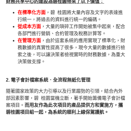
財務共享中心的建設為碧桂園帶來了以下價值：
在標準化方面
，碧 桂園將大量內容及文字的表達進
行統一，將過去的資料進行統一的編碼。
從成本方面
，大量的瑣碎工作開始被集中起來，配合
各部門進行營銷、合約管理及稅務計算等。
在管理方面
，由於這套系統的應用實現了標準化，財
務數據的真實性提高了很多，現今大量的數據進行檢
索之後，可以讓決策者檢視實時的財務數據，為重大
決策做支撐。
2. 電子會計檔案系統．全流程無紙化管理
隨著國家政策的大力引導以及行業趨勢的引領，結合內外
部因素影響，碧 桂園當機立斷，著手開始籌備電子會計檔
案項目。
而用友作為此次項目的產品提供方和實施方，攜
碧桂園項目組一起，為系統的順利上線保駕護航。