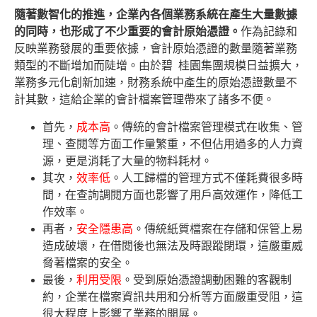
隨著數智化的推進，企業內各個業務系統在產生大量數據
的同時，也形成了不少重要的會計原始憑證。
作為記錄和
反映業務發展的重要依據，會計原始憑證的數量隨著業務
類型的不斷增加而陡增。由於碧 桂園集團規模日益擴大，
業務多元化創新加速，財務系統中產生的原始憑證數量不
計其數，這給企業的會計檔案管理帶來了諸多不便。
首先，
成本高
。傳統的會計檔案管理模式在收集、管
理、查閱等方面工作量繁重，不但佔用過多的人力資
源，更是消耗了大量的物料耗材。
其次，
效率低
。人工歸檔的管理方式不僅耗費很多時
間，在查詢調閱方面也影響了用戶高效運作，降低工
作效率。
再者，
安全隱患高
。傳統紙質檔案在存儲和保管上易
造成破壞，在借閱後也無法及時跟蹤閉環，這嚴重威
脅著檔案的安全。
最後，
利用受限
。受到原始憑證調動困難的客觀制
約，企業在檔案資訊共用和分析等方面嚴重受阻，這
很大程度上影響了業務的開展。