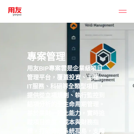
專案管理
用友BIP專案雲是企業級項目
管理平台，覆蓋投資、工程、
IT服務、科研等全類型項目，
提供從立項規劃、執行監控到
結項分析的全生命周期管理。
基於業財一體化能力，實時追
蹤項目進度、成本與財務指
標，打破傳統系統孤島，支撐