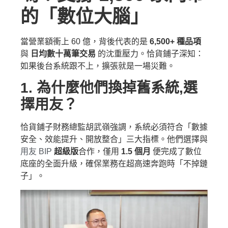
的「數位大腦」
當營業額衝上 60 億，背後代表的是
6,500+ 種品項
與
日均數十萬筆交易
的沈重壓力。恰貨鋪子深知：
如果後台系統跟不上，擴張就是一場災難。
1. 為什麼他們換掉舊系統,選
擇用友？
恰貨鋪子財務總監胡武嶺強調，系統必須符合「數據
安全、效能提升、開放整合」三大指標。他們選擇與
用友 BIP
超級版
合作，僅用
1.5 個月
便完成了數位
底座的全面升級，確保業務在超高速奔跑時「不掉鏈
子」。