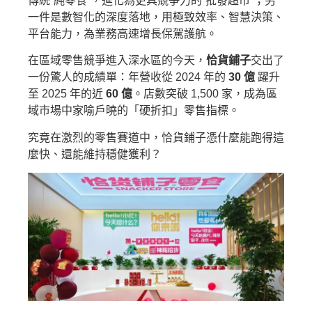
傳統“純零食”，進化為更具競爭力的“批發超市”；另
一件是數智化的深度落地，用極致效率、智慧決策、
平台能力，為業務高速增長保駕護航。
在區域零售競爭進入深水區的今天，
恰貨鋪子
交出了
一份驚人的成績單：年營收從 2024 年的
30 億
躍升
至 2025 年的近
60 億
。店數突破 1,500 家，成為區
域市場中家喻戶曉的「硬折扣」零售指標。
究竟在激烈的零售賽道中，恰貨鋪子憑什麼能跑得這
麼快、還能維持穩健獲利？