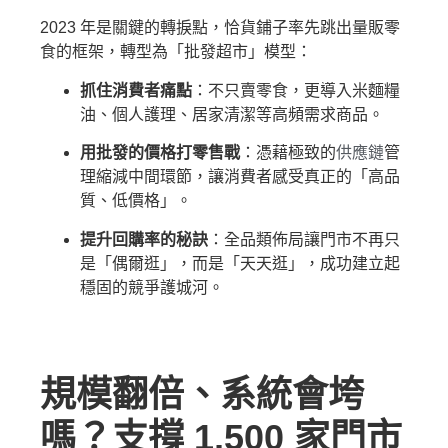
2023 年是關鍵的轉捩點，恰貨鋪子率先跳出量販零
食的框架，轉型為「批發超市」模型：
抓住消費者痛點
：不只賣零食，更導入米麵糧
油、個人護理、居家清潔等高頻需求商品。
用批發的價格打零售戰
：憑藉極致的
供應鏈
管
理縮減中間環節，讓消費者感受真正的「高品
質、低價格」。
提升回購率的秘訣
：全品類佈局讓門市不再只
是「偶爾逛」，而是「天天逛」，成功建立起
穩固的競爭護城河。
規模翻倍、系統會垮
嗎？支撐 1,500 家門市