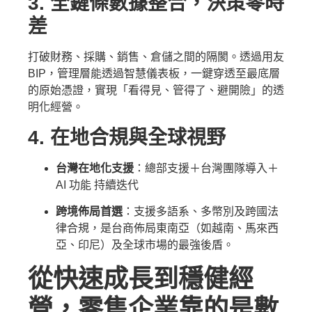
3. 全鏈條數據整合，決策零時
差
打破財務、採購、銷售、倉儲之間的隔閡。透過用友
BIP，管理層能透過智慧儀表板，一鍵穿透至最底層
的原始憑證，實現「看得見、管得了、避開險」的透
明化經營。
4. 在地合規與全球視野
台灣在地化支援
：總部支援＋台灣團隊導入＋
AI 功能 持續迭代
跨境佈局首選
：支援多語系、多幣別及跨國法
律合規，是台商佈局東南亞（如越南、馬來西
亞、印尼）及全球市場的最強後盾。
從快速成長到穩健經
營，零售企業靠的是數