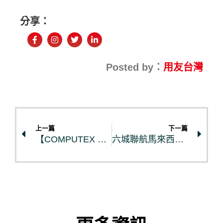
分享：
Posted by：
用友台灣
上一篇
下一篇
【COMPUTEX 2026】台灣用友參展台北國際電腦展，以AI 驅動跨國企業經營新格局
六城聯航馬來西亞站圓滿落幕：用友攜手元赫科技，聚焦 AI 驅動營運升級與在地深耕