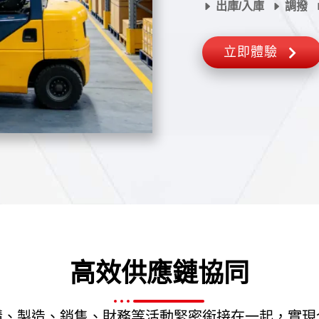
出庫/入庫
調撥
立即體驗
高效供應鏈協同
購、製造、銷售、財務等活動緊密銜接在一起，實現