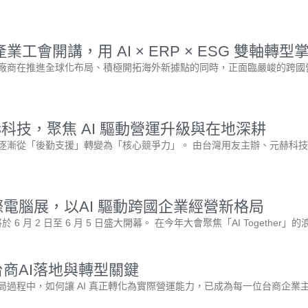
會開講，用 AI × ERP × ESG 雙軸轉
廠商在推進全球化布局、積極開拓海外新據點的同時，正面臨嚴峻的跨國營
技，聚焦 AI 驅動營運升級與在地深耕
逐漸從「後勤支援」轉變為「核心競爭力」。 由台灣用友主辦、元赫科
國際電腦展，以AI 驅動跨國企業經營新格局
6 月 2 日至 6 月 5 日盛大開幕。 在今年大會聚焦「AI Together」的
台商AI落地與轉型關鍵
過程中，如何讓 AI 真正轉化為實際營運能力，已成為每一位台商企業主