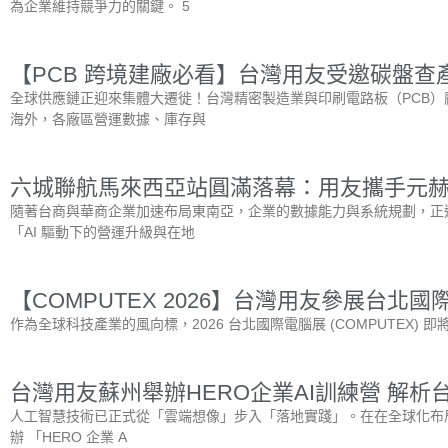
為企業維持競爭力的關鍵。 5
【PCB 跨境建廠必看】台灣用友受邀碳盤查產業工
全球供應鏈正迎來集體大遷徙！台灣精密製造業與印刷電路板（PCB）
海外，各廠區營運數據、庫存與
六城聯航馬來西亞站圓滿落幕：用友攜手元赫科
隨著台商與華商企業加速布局東南亞，企業的數據能力與系統規劃，正
「AI 驅動下的營運升級與在地
【COMPUTEX 2026】台灣用友參展台北
作為全球科技產業的風向標，2026 台北國際電腦展 (COMPUTEX) 即將於 
台灣用友蘇州舉辦HERO企業AI訓練營 解析
人工智慧技術已正式從「雲端想像」步入「落地實踐」。在在全球化布局
辦 「HERO 企業 A