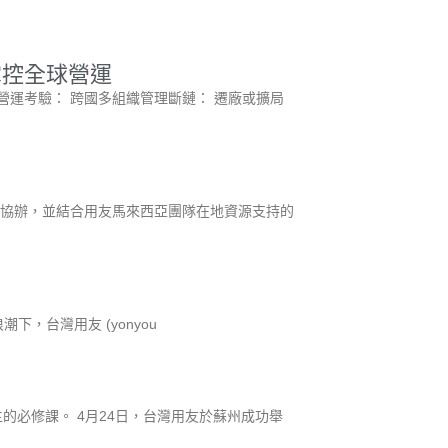
型掌控全球營運
運考驗： 跨國多組織管理斷鏈： 遷廠或擴局
技協辦，並結合用友馬來西亞團隊在地資源支持的
浪潮下，台灣用友 (yonyou
的必修課。 4月24日，台灣用友於蘇州成功舉