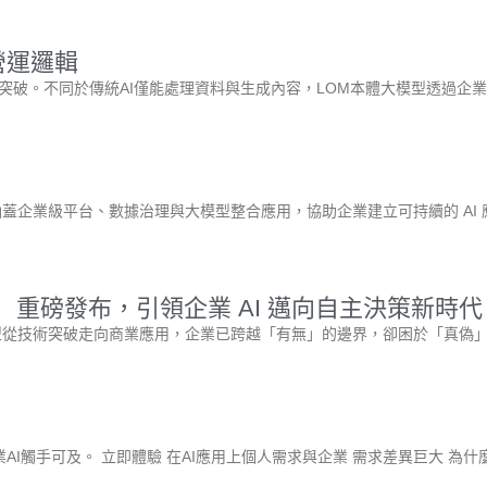
營運邏輯
突破。不同於傳統AI僅能處理資料與生成內容，LOM本體大模型透過企
涵蓋企業級平台、數據治理與大模型整合應用，協助企業建立可持續的 AI 
Agent）重磅發布，引領企業 AI 邁向自主決策新時
模型從技術突破走向商業應用，企業已跨越「有無」的邊界，卻困於「真偽」
讓企業AI觸手可及。 立即體驗 在AI應用上個人需求與企業 需求差異巨大 為什